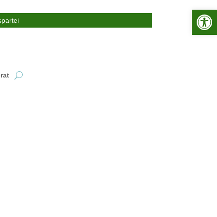
Werkzeugle
partei
rat