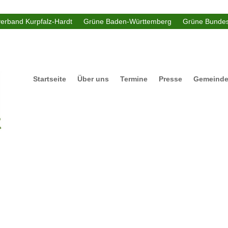
verband Kurpfalz-Hardt
Grüne Baden-Württemberg
Grüne Bundes
Startseite
Über uns
Termine
Presse
Gemeinde