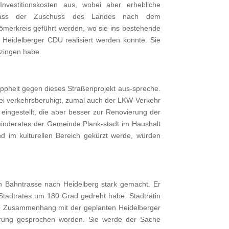
estitionskosten aus, wobei aber erhebliche
e, dass der Zuschuss des Landes nach dem
merkreis geführt werden, wo sie ins bestehende
r Heidelberger CDU realisiert werden konnte. Sie
tzingen habe.
knappheit gegen dieses Straßenprojekt aus-spreche.
sei verkehrsberuhigt, zumal auch der LKW-Verkehr
eingestellt, die aber besser zur Renovierung der
einderates der Gemeinde Plank-stadt im Haushalt
nd im kulturellen Bereich gekürzt werde, würden
n Bahntrasse nach Heidelberg stark gemacht. Er
Stadtrates um 180 Grad gedreht habe. Stadträtin
 Ein Zusammenhang mit der geplanten Heidelberger
derung gesprochen worden. Sie werde der Sache