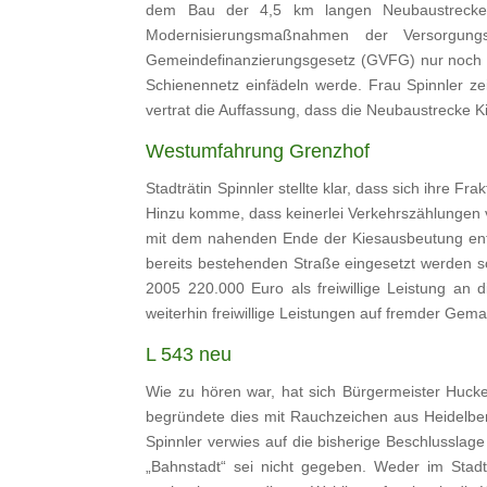
dem Bau der 4,5 km langen Neubaustrecke b
Modernisierungsmaßnahmen der Versorgung
Gemeindefinanzierungsgesetz (GVFG) nur noch 7
Schienennetz einfädeln werde. Frau Spinnler zei
vertrat die Auffassung, dass die Neubaustrecke 
Westumfahrung Grenzhof
Stadträtin Spinnler stellte klar, dass sich ihre 
Hinzu komme, dass keinerlei Verkehrszählungen v
mit dem nahenden Ende der Kiesausbeutung entfal
bereits bestehenden Straße eingesetzt werden s
2005 220.000 Euro als freiwillige Leistung an 
weiterhin freiwillige Leistungen auf fremder Gem
L 543 neu
Wie zu hören war, hat sich Bürgermeister Huck
begründete dies mit Rauchzeichen aus Heidelber
Spinnler verwies auf die bisherige Beschlusslag
„Bahnstadt“ sei nicht gegeben. Weder im Stad