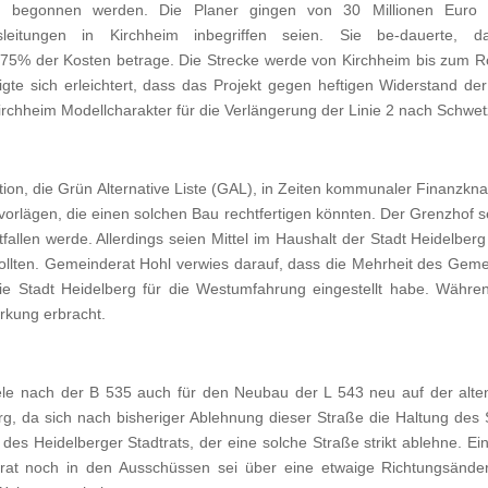
egonnen werden. Die Planer gingen von 30 Millionen Euro Inv
sleitungen in Kirchheim inbegriffen seien. Sie be-dauert
5% der Kosten betrage. Die Strecke werde von Kirchheim bis zum Rö
gte sich erleichtert, dass das Projekt gegen heftigen Widerstand de
Kirchheim Modellcharakter für die Verlängerung der Linie 2 nach Schwe
Fraktion, die Grün Alternative Liste (GAL), in Zeiten kommunaler Finanz
orlägen, die einen solchen Bau rechtfertigen könnten. Der Grenzhof 
len werde. Allerdings seien Mittel im Haushalt der Stadt Heidelberg 
ollten. Gemeinderat Hohl verwies darauf, dass die Mehrheit des Gem
die Stadt Heidelberg für die Westumfahrung eingestellt habe. Währe
arkung erbracht.
ele nach der B 535 auch für den Neubau der L 543 neu auf der alte
g, da sich nach bisheriger Ablehnung dieser Straße die Haltung des 
e des Heidelberger Stadtrats, der eine solche Straße strikt ablehne.
trat noch in den Ausschüssen sei über eine etwaige Richtungsän