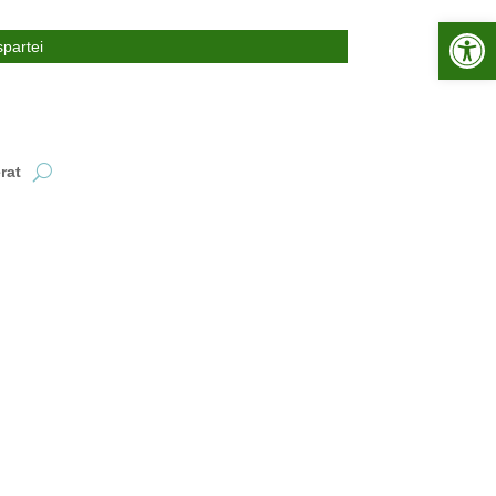
Werkzeugle
partei
rat