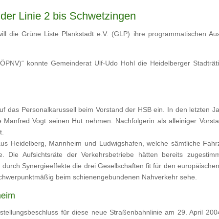
 der Linie 2 bis Schwetzingen
will die Grüne Liste Plankstadt e.V. (GLP) ihre programmatischen 
PNV)“ konnte Gemeinderat Ulf-Udo Hohl die Heidelberger Stadträtin
 auf das Personalkarussell beim Vorstand der HSB ein. In den letzten
ste Manfred Vogt seinen Hut nehmen. Nachfolgerin als alleiniger Vor
t.
 aus Heidelberg, Mannheim und Ludwigshafen, welche sämtliche Fahr
e. Die Aufsichtsräte der Verkehrsbetriebe hätten bereits zugesti
durch Synergieeffekte die drei Gesellschaften fit für den europäisch
nft schwerpunktmäßig beim schienengebundenen Nahverkehr sehe.
heim
ststellungsbeschluss für diese neue Straßenbahnlinie am 29. April 200