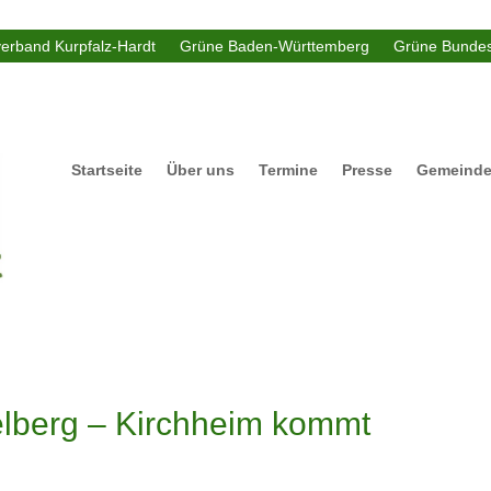
verband Kurpfalz-Hardt
Grüne Baden-Württemberg
Grüne Bundes
Startseite
Über uns
Termine
Presse
Gemeinde
elberg – Kirchheim kommt