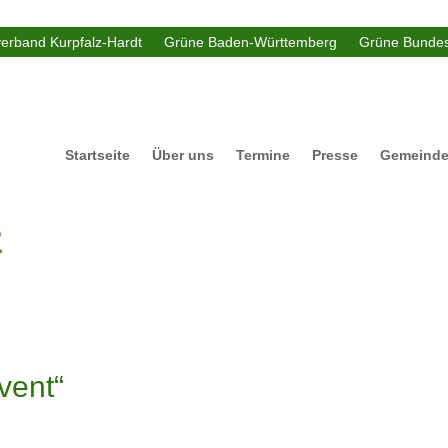
verband Kurpfalz-Hardt
Grüne Baden-Württemberg
Grüne Bundes
Startseite
Über uns
Termine
Presse
Gemeinde
vent“