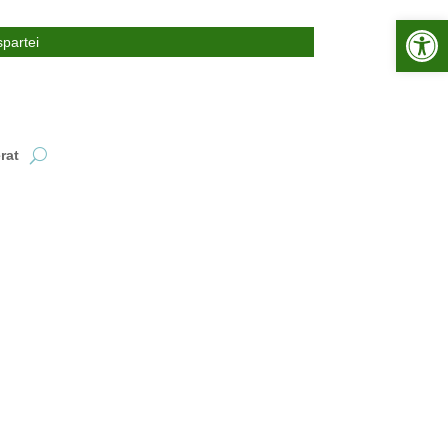
Werkzeugle
partei
rat